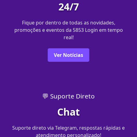
24/7
Fique por dentro de todas as novidades,
promoções e eventos da 5853 Login em tempo
real!
Ver Notícias
💬 Suporte Direto
Chat
Suporte direto via Telegram, respostas rápidas e
atendimento personalizado!