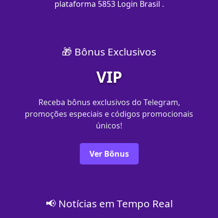
plataforma 5853 Login Brasil .
🎁 Bônus Exclusivos
VIP
Receba bônus exclusivos do Telegram,
promoções especiais e códigos promocionais
únicos!
Ver Bônus
📢 Notícias em Tempo Real