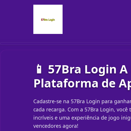
📱 57Bra Login A
Plataforma de A
Cadastre-se na 57Bra Login para ganha
cada recarga. Com a 57Bra Login, você
incríveis e uma experiência de jogo inig
vencedores agora!