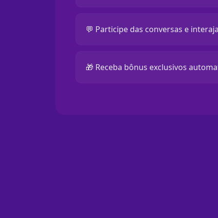
💬 Participe das conversas e interaj
🎁 Receba bônus exclusivos autom