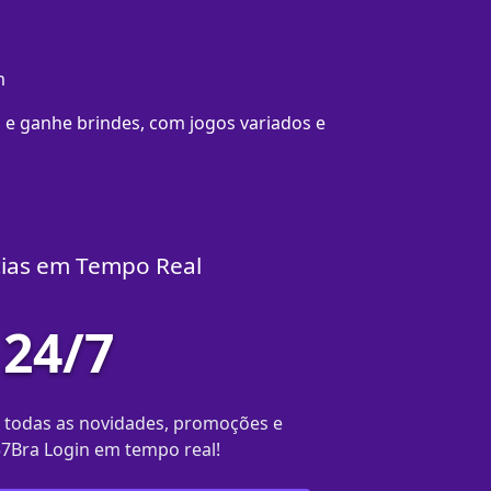
m
l e ganhe brindes, com jogos variados e
cias em Tempo Real
24/7
e todas as novidades, promoções e
57Bra Login em tempo real!