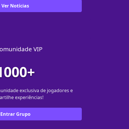
Ver Notícias
Comunidade VIP
1000+
unidade exclusiva de jogadores e
rtilhe experiências!
Entrar Grupo