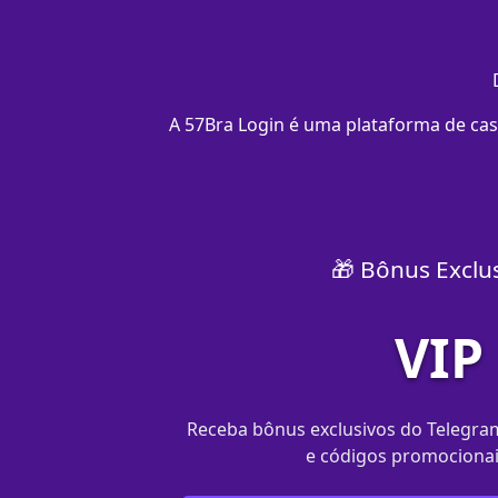
A 57Bra Login é uma plataforma de cass
🎁 Bônus Exclu
VIP
Receba bônus exclusivos do Telegra
e códigos promocionai