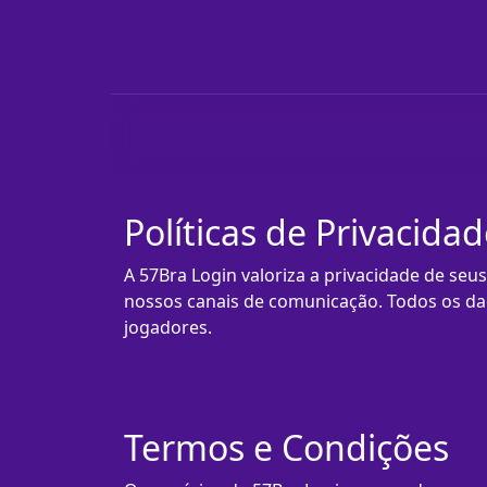
Políticas de Privacida
A 57Bra Login valoriza a privacidade de se
nossos canais de comunicação. Todos os dad
jogadores.
Termos e Condições