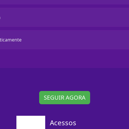
a
aticamente
SEGUIR AGORA
Acessos