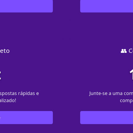
reto
👥 
t
espostas rápidas e
Junte-se a uma com
lizado!
compa
e