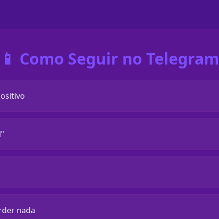
📱 Como Seguir no Telegram
ositivo
l"
erder nada