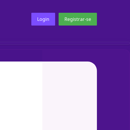
Login
Registrar-se