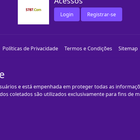
Acessos
Login
Registrar-se
Políticas de Privacidade
Termos e Condições
Sitemap
de
usuários e está empenhada em proteger todas as informaçõ
os coletados são utilizados exclusivamente para fins de m