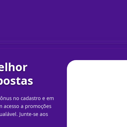
elhor
postas
bônus no cadastro e em
em acesso a promoções
ualável. Junte-se aos