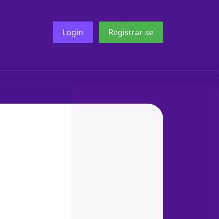
Login
Registrar-se