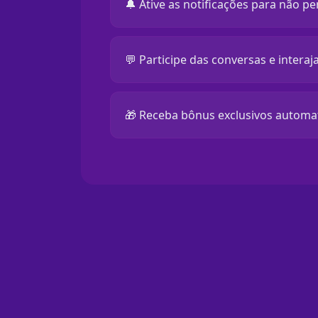
🔔 Ative as notificações para não p
💬 Participe das conversas e interaj
🎁 Receba bônus exclusivos autom