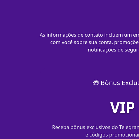
As informações de contato incluem um ema
com você sobre sua conta, promoções 
notificações de segur
🎁 Bônus Exclu
VIP
Receba bônus exclusivos do Telegra
e códigos promocionai