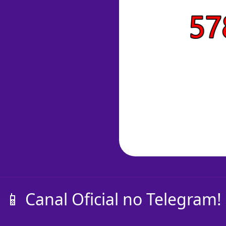
📱 Canal Oficial no Telegram!