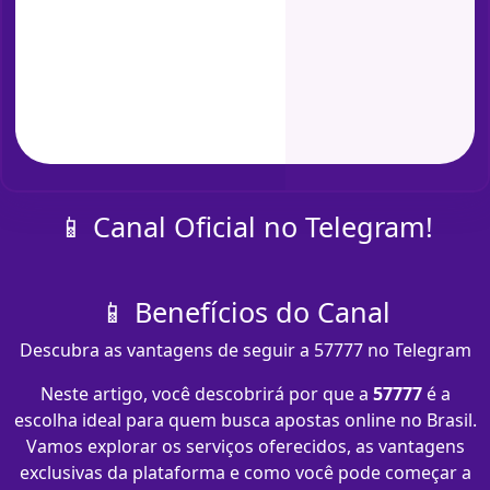
📱 Canal Oficial no Telegram!
📱 Benefícios do Canal
Descubra as vantagens de seguir a 57777 no Telegram
Neste artigo, você descobrirá por que a
57777
é a
escolha ideal para quem busca apostas online no Brasil.
Vamos explorar os serviços oferecidos, as vantagens
exclusivas da plataforma e como você pode começar a