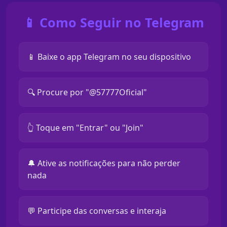
📱 Como Seguir no Telegram
📱 Baixe o app Telegram no seu dispositivo
🔍 Procure por "@57777Oficial"
👆 Toque em "Entrar" ou "Join"
🔔 Ative as notificações para não perder
nada
💬 Participe das conversas e interaja