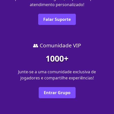
atendimento personalizado!
Falar Suporte
👥 Comunidade VIP
1000+
Junte-se a uma comunidade exclusiva de
jogadores e compartilhe experiências!
Entrar Grupo