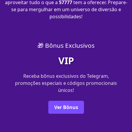
aproveitar tudo o que a
57777
tem a oferecer. Prepare-
se para mergulhar em um universo de diversão e
possibilidades!
🎁 Bônus Exclusivos
VIP
Receba bônus exclusivos do Telegram,
promoções especiais e códigos promocionais
únicos!
Ver Bônus