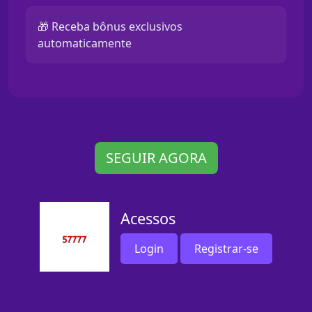
🎁 Receba bônus exclusivos
automaticamente
SEGUIR AGORA
Acessos
Login
Registrar-se