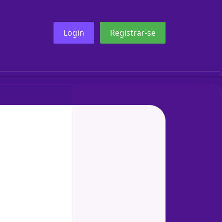
Login
Registrar-se