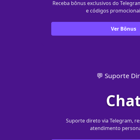
Receba bônus exclusivos do Telegra
e códigos promocionai
Ver Bônus
💬 Suporte Di
Cha
Suporte direto via Telegram, r
atendimento persona