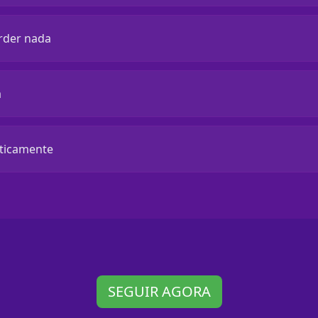
erder nada
a
aticamente
SEGUIR AGORA