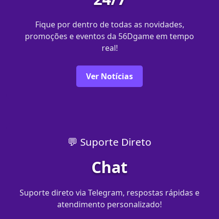
Fique por dentro de todas as novidades,
promoções e eventos da 56Dgame em tempo
real!
Ver Notícias
💬 Suporte Direto
Chat
Suporte direto via Telegram, respostas rápidas e
atendimento personalizado!