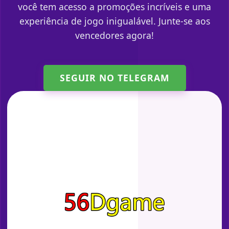
você tem acesso a promoções incríveis e uma
experiência de jogo inigualável. Junte-se aos
vencedores agora!
SEGUIR NO TELEGRAM