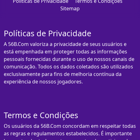
Políticas de Privacidade
Termos e Condições
Sitemap
Políticas de Privacidade
A 56B.Com valoriza a privacidade de seus usuários e
está empenhada em proteger todas as informações
pessoais fornecidas durante o uso de nossos canais de
comunicação. Todos os dados coletados são utilizados
exclusivamente para fins de melhoria contínua da
experiência de nossos jogadores.
Termos e Condições
Os usuários da 56B.Com concordam em respeitar todas
as regras e regulamentos estabelecidos. É importante