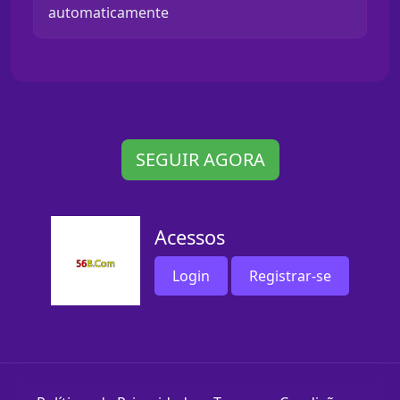
automaticamente
SEGUIR AGORA
Acessos
Login
Registrar-se