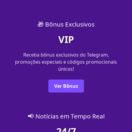
🎁 Bônus Exclusivos
VIP
Receba bônus exclusivos do Telegram,
promoções especiais e códigos promocionais
únicos!
Ver Bônus
📢 Notícias em Tempo Real
24/7