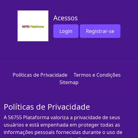
Acessos
Login
Registrar-se
Políticas de Privacidade
Termos e Condições
Sitemap
Políticas de Privacidade
A 56755 Plataforma valoriza a privacidade de seus
usuários e está empenhada em proteger todas as
informações pessoais fornecidas durante o uso de