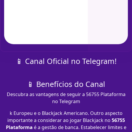
📱 Canal Oficial no Telegram!
📱 Benefícios do Canal
Descubra as vantagens de seguir a 56755 Plataforma
no Telegram
k Europeu e o Blackjack Americano. Outro aspecto
importante a considerar ao jogar Blackjack no
56755
Plataforma
é a gestão de banca. Estabelecer limites e