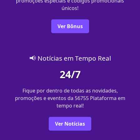
promoções especiais e códigos promocionais
únicos!
Ver Bônus
📢 Notícias em Tempo Real
24/7
Fique por dentro de todas as novidades,
promoções e eventos da 56755 Plataforma em
tempo real!
Ver Notícias