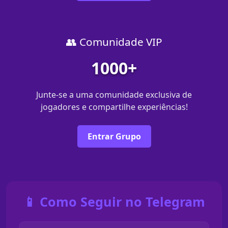
👥 Comunidade VIP
1000+
Junte-se a uma comunidade exclusiva de
jogadores e compartilhe experiências!
Entrar Grupo
📱 Como Seguir no Telegram