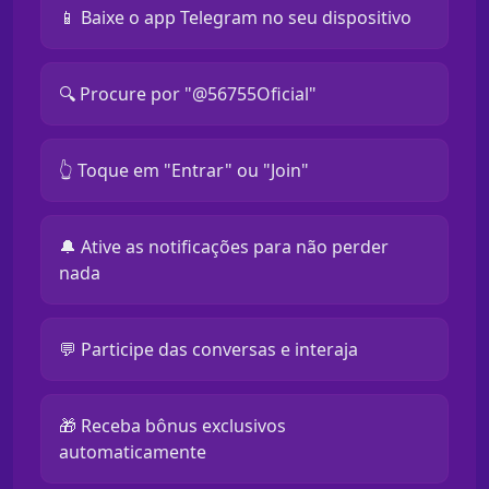
📱 Baixe o app Telegram no seu dispositivo
🔍 Procure por "@56755Oficial"
👆 Toque em "Entrar" ou "Join"
🔔 Ative as notificações para não perder
nada
💬 Participe das conversas e interaja
🎁 Receba bônus exclusivos
automaticamente