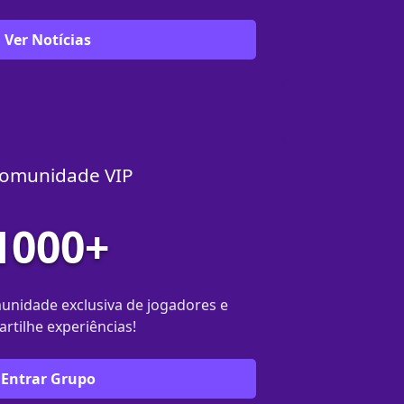
Ver Notícias
Comunidade VIP
1000+
unidade exclusiva de jogadores e
rtilhe experiências!
Entrar Grupo