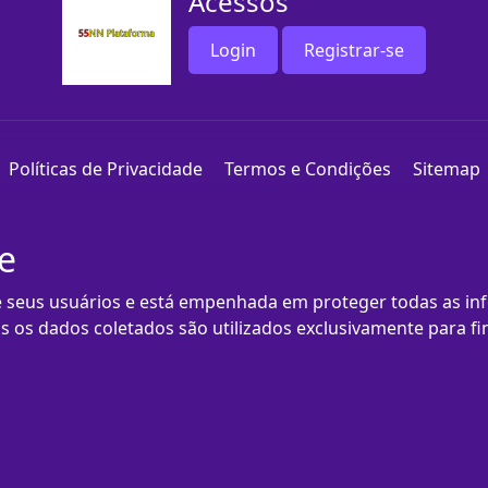
Acessos
Login
Registrar-se
Políticas de Privacidade
Termos e Condições
Sitemap
de
de seus usuários e está empenhada em proteger todas as in
 os dados coletados são utilizados exclusivamente para fi