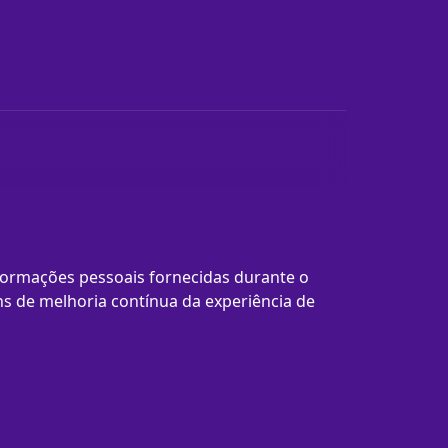
formações pessoais fornecidas durante o
ns de melhoria contínua da experiência de