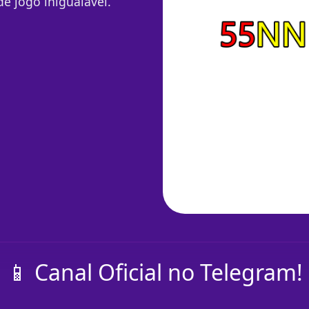
e jogo inigualável.
📱 Canal Oficial no Telegram!