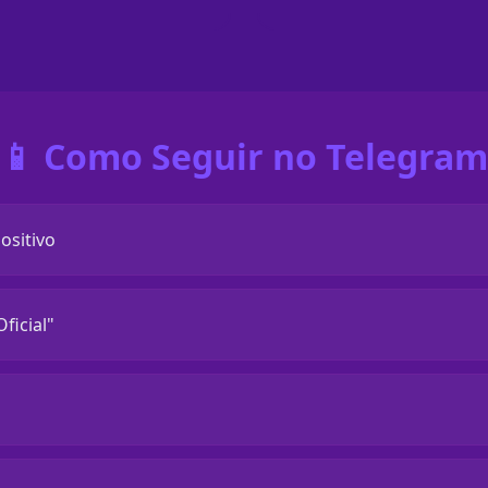
📱 Como Seguir no Telegram
ositivo
ficial"