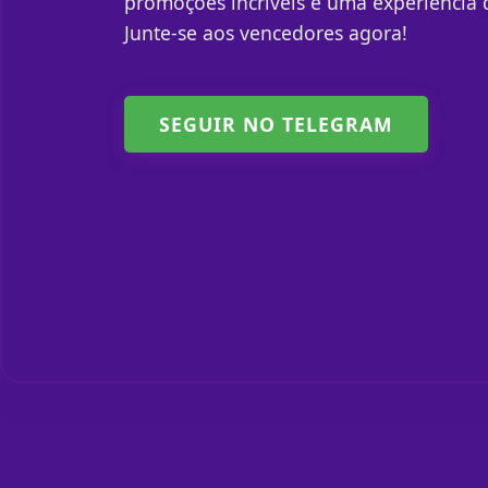
promoções incríveis e uma experiência d
Junte-se aos vencedores agora!
SEGUIR NO TELEGRAM