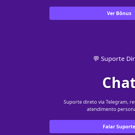
Ver Bônus
💬 Suporte Di
Cha
Suporte direto via Telegram, r
atendimento persona
Falar Suport