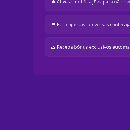
🔔 Ative as notificações para não p
💬 Participe das conversas e interaj
🎁 Receba bônus exclusivos autom