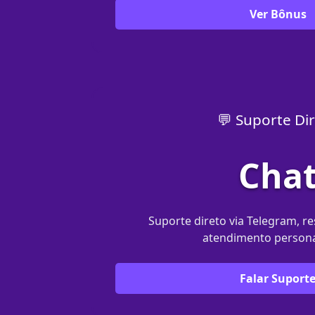
Ver Bônus
💬 Suporte Di
Cha
Suporte direto via Telegram, r
atendimento persona
Falar Suport