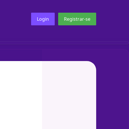
Login
Registrar-se