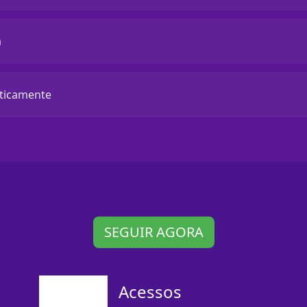
a
aticamente
SEGUIR AGORA
Acessos