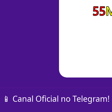
📱 Canal Oficial no Telegram!