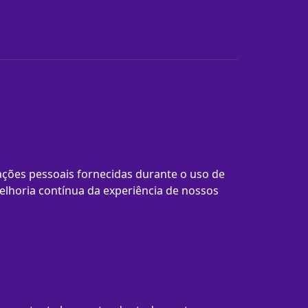
ções pessoais fornecidas durante o uso de
elhoria contínua da experiência de nossos