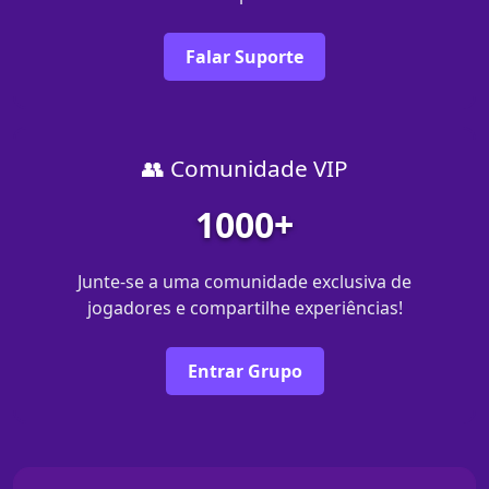
Falar Suporte
👥 Comunidade VIP
1000+
Junte-se a uma comunidade exclusiva de
jogadores e compartilhe experiências!
Entrar Grupo