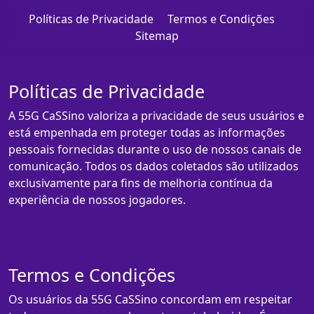
Políticas de Privacidade
Termos e Condições
Sitemap
Políticas de Privacidade
A 55G CaSSino valoriza a privacidade de seus usuários e
está empenhada em proteger todas as informações
pessoais fornecidas durante o uso de nossos canais de
comunicação. Todos os dados coletados são utilizados
exclusivamente para fins de melhoria contínua da
experiência de nossos jogadores.
Termos e Condições
Os usuários da 55G CaSSino concordam em respeitar