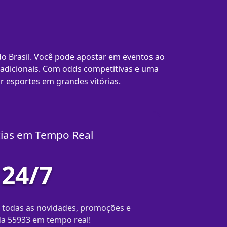
o Brasil. Você pode apostar em eventos ao
tradicionais. Com odds competitivas e uma
 esportes em grandes vitórias.
cias em Tempo Real
24/7
e todas as novidades, promoções e
da 55933 em tempo real!