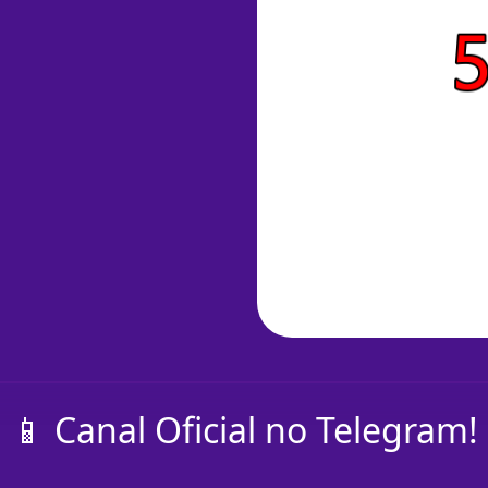
📱 Canal Oficial no Telegram!