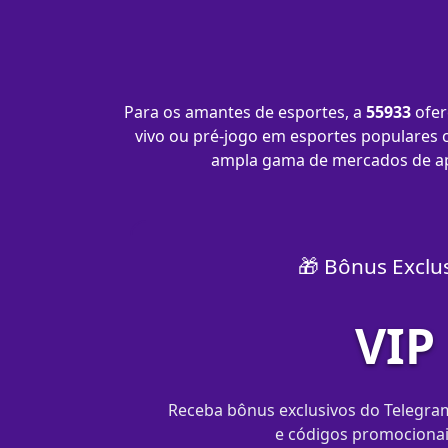
Para os amantes de esportes, a
55933
ofer
vivo ou pré-jogo em esportes populares c
ampla gama de mercados de ap
🎁 Bônus Exclu
VIP
Receba bônus exclusivos do Telegra
e códigos promocionai