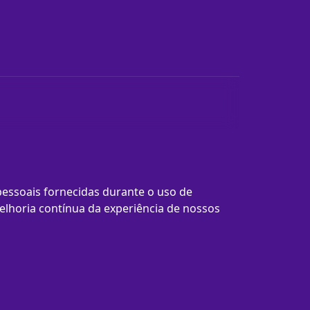
pessoais fornecidas durante o uso de
elhoria contínua da experiência de nossos