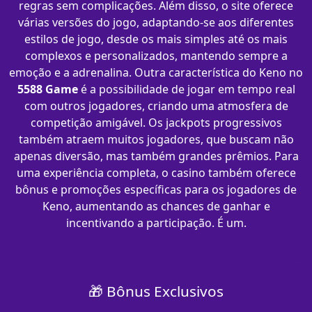
regras sem complicações. Além disso, o site oferece
várias versões do jogo, adaptando-se aos diferentes
estilos de jogo, desde os mais simples até os mais
complexos e personalizados, mantendo sempre a
emoção e a adrenalina. Outra característica do Keno no
5588 Game
é a possibilidade de jogar em tempo real
com outros jogadores, criando uma atmosfera de
competição amigável. Os jackpots progressivos
também atraem muitos jogadores, que buscam não
apenas diversão, mas também grandes prêmios. Para
uma experiência completa, o casino também oferece
bônus e promoções específicas para os jogadores de
Keno, aumentando as chances de ganhar e
incentivando a participação. É um.
🎁 Bônus Exclusivos