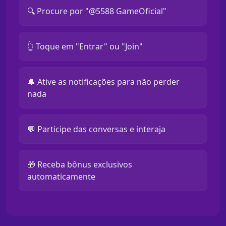
🔍 Procure por "@5588 GameOficial"
👆 Toque em "Entrar" ou "Join"
🔔 Ative as notificações para não perder
nada
💬 Participe das conversas e interaja
🎁 Receba bônus exclusivos
automaticamente