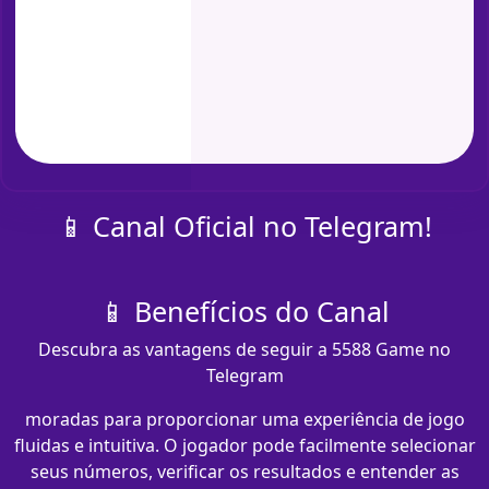
📱 Canal Oficial no Telegram!
📱 Benefícios do Canal
Descubra as vantagens de seguir a 5588 Game no
Telegram
moradas para proporcionar uma experiência de jogo
fluidas e intuitiva. O jogador pode facilmente selecionar
seus números, verificar os resultados e entender as