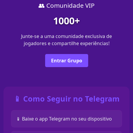
👥 Comunidade VIP
1000+
Junte-se a uma comunidade exclusiva de
jogadores e compartilhe experiências!
Entrar Grupo
📱 Como Seguir no Telegram
📱 Baixe o app Telegram no seu dispositivo