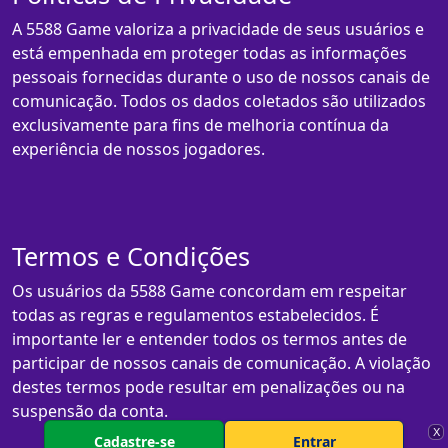
A 5588 Game valoriza a privacidade de seus usuários e
está empenhada em proteger todas as informações
pessoais fornecidas durante o uso de nossos canais de
comunicação. Todos os dados coletados são utilizados
exclusivamente para fins de melhoria contínua da
experiência de nossos jogadores.
Termos e Condições
Os usuários da 5588 Game concordam em respeitar
todas as regras e regulamentos estabelecidos. É
importante ler e entender todos os termos antes de
participar de nossos canais de comunicação. A violação
destes termos pode resultar em penalizações ou na
suspensão da conta.
X
Cadastre-se
Entrar