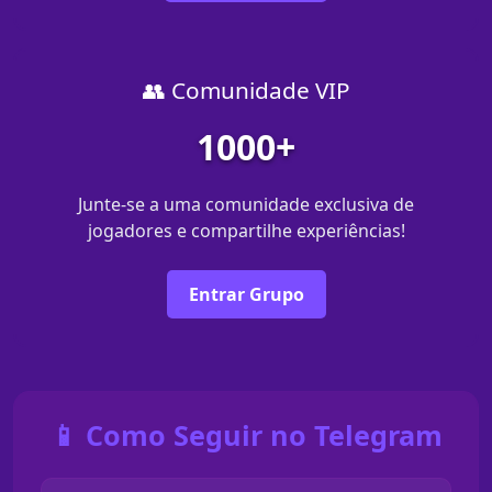
👥 Comunidade VIP
1000+
Junte-se a uma comunidade exclusiva de
jogadores e compartilhe experiências!
Entrar Grupo
📱 Como Seguir no Telegram