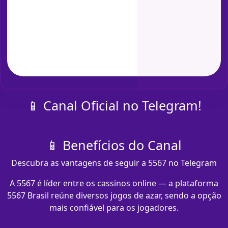
📱 Canal Oficial no Telegram!
📱 Benefícios do Canal
Descubra as vantagens de seguir a 5567 no Telegram
A 5567 é líder entre os cassinos online — a plataforma
5567 Brasil reúne diversos jogos de azar, sendo a opção
mais confiável para os jogadores.