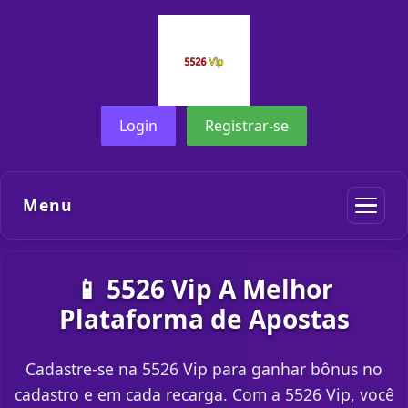
Login
Registrar-se
Menu
📱 5526 Vip A Melhor
Plataforma de Apostas
Cadastre-se na 5526 Vip para ganhar bônus no
cadastro e em cada recarga. Com a 5526 Vip, você