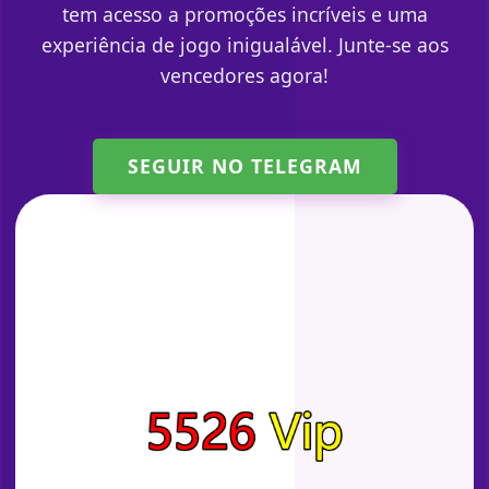
tem acesso a promoções incríveis e uma
experiência de jogo inigualável. Junte-se aos
vencedores agora!
SEGUIR NO TELEGRAM