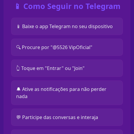
📱 Como Seguir no Telegram
📱 Baixe o app Telegram no seu dispositivo
🔍 Procure por "@5526 VipOficial"
👆 Toque em "Entrar" ou "Join"
🔔 Ative as notificações para não perder
nada
💬 Participe das conversas e interaja