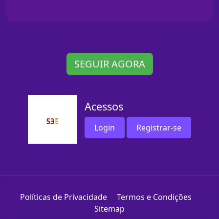
SEGUIR AGORA
Acessos
Login
Registrar-se
Políticas de Privacidade
Termos e Condições
Sitemap