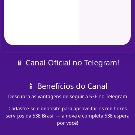
📱 Canal Oficial no Telegram!
📱 Benefícios do Canal
Descubra as vantagens de seguir a 53E no Telegram
Cadastre-se e deposite para aproveitar os melhores
serviços da 53E Brasil — a nova e completa 53E espera
por você!