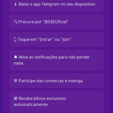
📱 Baixe o app Telegram no seu dispositivo
🔍 Procure por "@53EOficial"
👆 Toque em "Entrar" ou "Join"
🔔 Ative as notificações para não perder
nada
💬 Participe das conversas e interaja
🎁 Receba bônus exclusivos
automaticamente