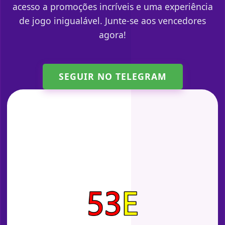
acesso a promoções incríveis e uma experiência
de jogo inigualável. Junte-se aos vencedores
agora!
SEGUIR NO TELEGRAM