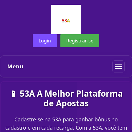
Login
Registrar-se
Menu
📱 53A A Melhor Plataforma
de Apostas
Cadastre-se na 53A para ganhar bônus no
cadastro e em cada recarga. Com a 53A, você tem