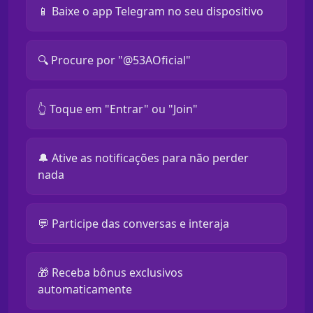
📱 Baixe o app Telegram no seu dispositivo
🔍 Procure por "@53AOficial"
👆 Toque em "Entrar" ou "Join"
🔔 Ative as notificações para não perder
nada
💬 Participe das conversas e interaja
🎁 Receba bônus exclusivos
automaticamente