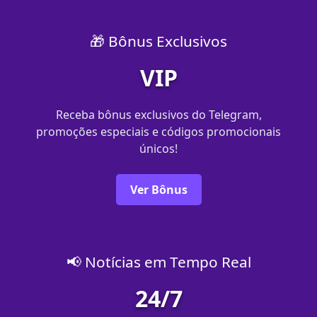
🎁 Bônus Exclusivos
VIP
Receba bônus exclusivos do Telegram,
promoções especiais e códigos promocionais
únicos!
Ver Bônus
📢 Notícias em Tempo Real
24/7