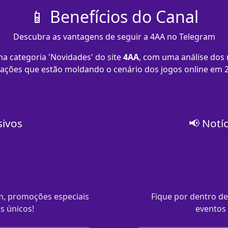
📱 Benefícios do Canal
Descubra as vantagens de seguir a 4AA no Telegram
a categoria 'Novidades' do site
4AA
, com uma análise dos 
ações que estão moldando o cenário dos jogos online em 
sivos
📢 Notí
m, promoções especiais
Fique por dentro d
s únicos!
eventos