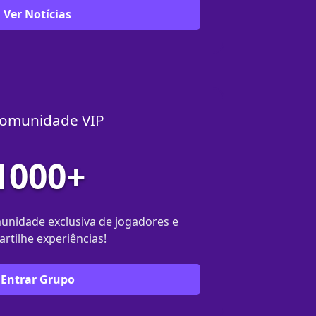
Ver Notícias
Comunidade VIP
1000+
unidade exclusiva de jogadores e
rtilhe experiências!
Entrar Grupo