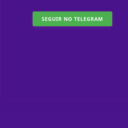
SEGUIR NO TELEGRAM