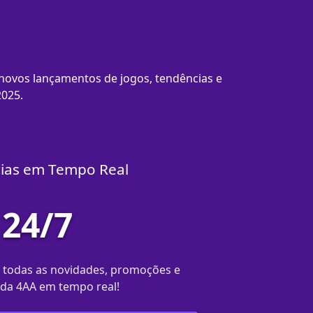
novos lançamentos de jogos, tendências e
2025.
cias em Tempo Real
24/7
e todas as novidades, promoções e
 da 4AA em tempo real!