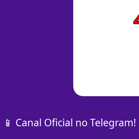
📱 Canal Oficial no Telegram!