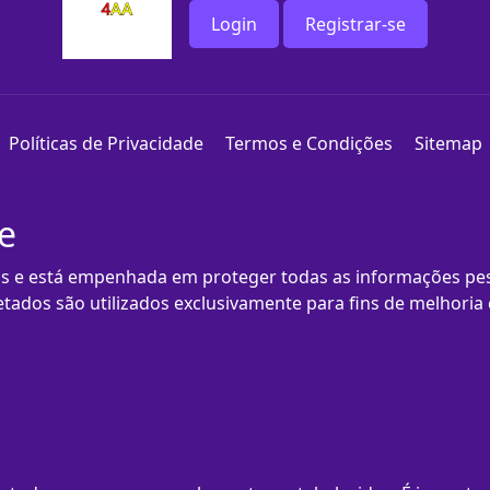
Login
Registrar-se
Políticas de Privacidade
Termos e Condições
Sitemap
de
ios e está empenhada em proteger todas as informações pe
tados são utilizados exclusivamente para fins de melhoria