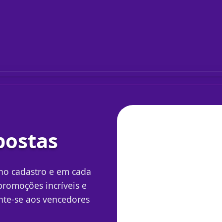
postas
no cadastro e em cada
promoções incríveis e
unte-se aos vencedores