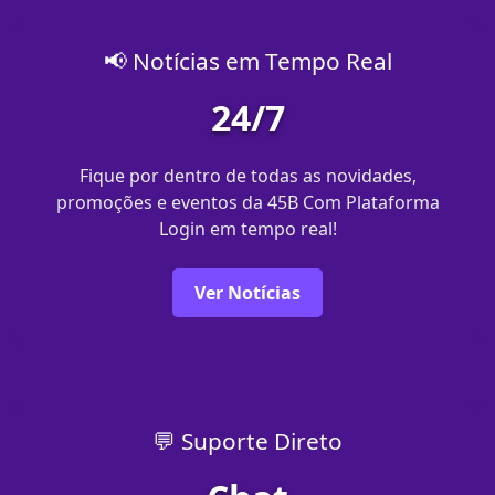
📢 Notícias em Tempo Real
24/7
Fique por dentro de todas as novidades,
promoções e eventos da 45B Com Plataforma
Login em tempo real!
Ver Notícias
💬 Suporte Direto