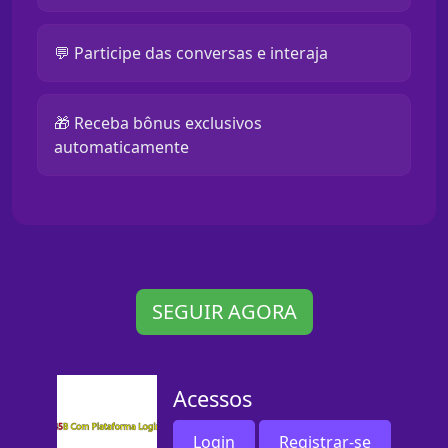
💬 Participe das conversas e interaja
🎁 Receba bônus exclusivos
automaticamente
SEGUIR AGORA
Acessos
Login
Registrar-se