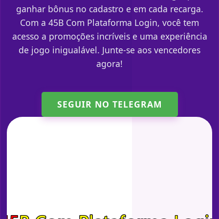
ganhar bônus no cadastro e em cada recarga.
Com a 45B Com Plataforma Login, você tem
acesso a promoções incríveis e uma experiência
de jogo inigualável. Junte-se aos vencedores
agora!
SEGUIR NO TELEGRAM