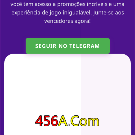
você tem acesso a promoções incríveis e uma
experiência de jogo inigualável. Junte-se aos
vencedores agora!
SEGUIR NO TELEGRAM