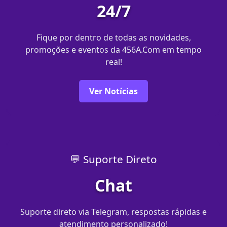
24/7
Fique por dentro de todas as novidades,
promoções e eventos da 456A.Com em tempo
real!
Ver Notícias
💬 Suporte Direto
Chat
Suporte direto via Telegram, respostas rápidas e
atendimento personalizado!