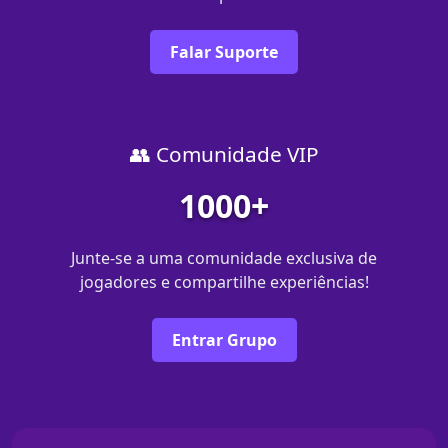
Falar Suporte
👥 Comunidade VIP
1000+
Junte-se a uma comunidade exclusiva de
jogadores e compartilhe experiências!
Entrar Grupo