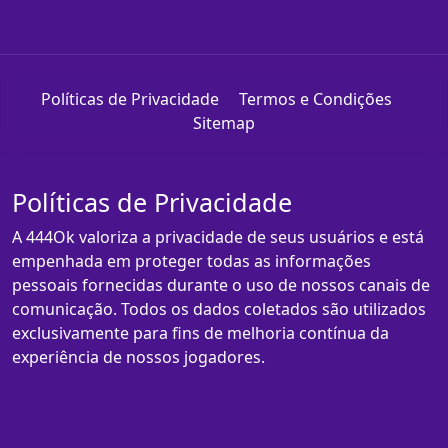
Políticas de Privacidade
Termos e Condições
Sitemap
Políticas de Privacidade
A 444Ok valoriza a privacidade de seus usuários e está
empenhada em proteger todas as informações
pessoais fornecidas durante o uso de nossos canais de
comunicação. Todos os dados coletados são utilizados
exclusivamente para fins de melhoria contínua da
experiência de nossos jogadores.