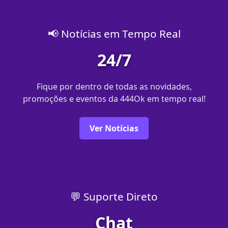
📢 Notícias em Tempo Real
24/7
Fique por dentro de todas as novidades,
promoções e eventos da 444Ok em tempo real!
Ver Notícias
💬 Suporte Direto
Chat