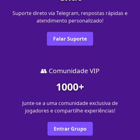
Suporte direto via Telegram, respostas rápidas e
atendimento personalizado!
Falar Suporte
👥 Comunidade VIP
1000+
Junte-se a uma comunidade exclusiva de
jogadores e compartilhe experiências!
Entrar Grupo