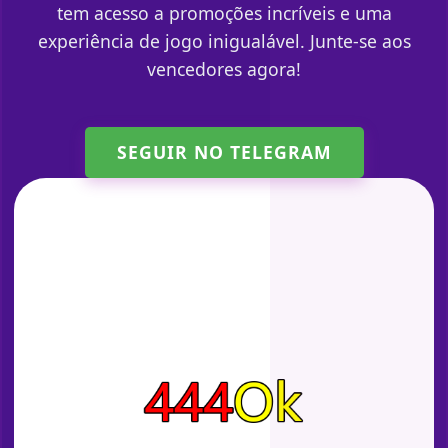
tem acesso a promoções incríveis e uma
experiência de jogo inigualável. Junte-se aos
vencedores agora!
SEGUIR NO TELEGRAM