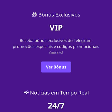
🎁 Bônus Exclusivos
VIP
Receba bônus exclusivos do Telegram,
promoções especiais e códigos promocionais
únicos!
Ver Bônus
📢 Notícias em Tempo Real
24/7