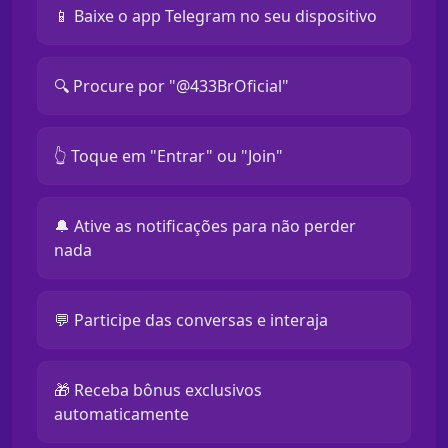
📱 Baixe o app Telegram no seu dispositivo
🔍 Procure por "@433BrOficial"
👆 Toque em "Entrar" ou "Join"
🔔 Ative as notificações para não perder
nada
💬 Participe das conversas e interaja
🎁 Receba bônus exclusivos
automaticamente