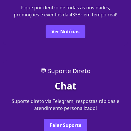
Fique por dentro de todas as novidades,
promoções e eventos da 433Br em tempo real!
Ver Notícias
💬 Suporte Direto
Chat
Suporte direto via Telegram, respostas rápidas e
atendimento personalizado!
Falar Suporte