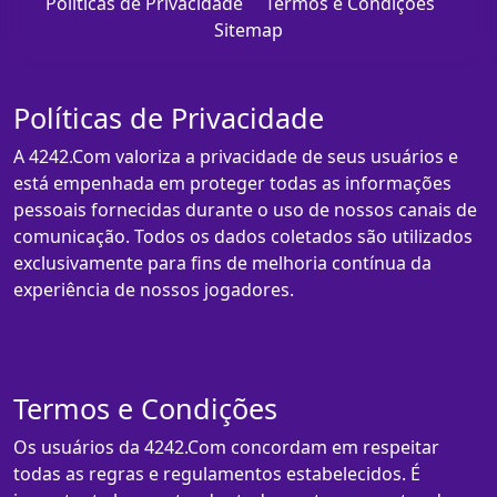
Políticas de Privacidade
Termos e Condições
Sitemap
Políticas de Privacidade
A 4242.Com valoriza a privacidade de seus usuários e
está empenhada em proteger todas as informações
pessoais fornecidas durante o uso de nossos canais de
comunicação. Todos os dados coletados são utilizados
exclusivamente para fins de melhoria contínua da
experiência de nossos jogadores.
Termos e Condições
Os usuários da 4242.Com concordam em respeitar
todas as regras e regulamentos estabelecidos. É