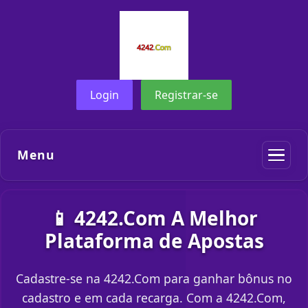
Login
Registrar-se
Menu
📱 4242.Com A Melhor
Plataforma de Apostas
Cadastre-se na 4242.Com para ganhar bônus no
cadastro e em cada recarga. Com a 4242.Com,