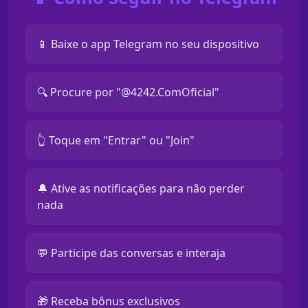
📱 Baixe o app Telegram no seu dispositivo
🔍 Procure por "@4242.ComOficial"
👆 Toque em "Entrar" ou "Join"
🔔 Ative as notificações para não perder
nada
💬 Participe das conversas e interaja
🎁 Receba bônus exclusivos