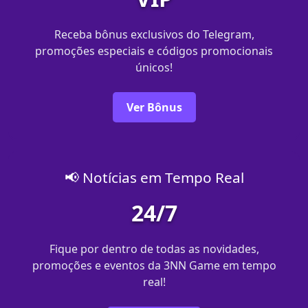
Receba bônus exclusivos do Telegram,
promoções especiais e códigos promocionais
únicos!
Ver Bônus
📢 Notícias em Tempo Real
24/7
Fique por dentro de todas as novidades,
promoções e eventos da 3NN Game em tempo
real!