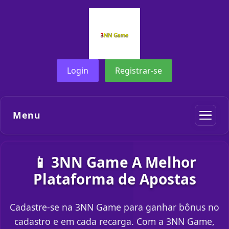
Login
Registrar-se
Menu
📱 3NN Game A Melhor
Plataforma de Apostas
Cadastre-se na 3NN Game para ganhar bônus no
cadastro e em cada recarga. Com a 3NN Game,