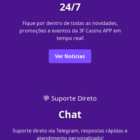
24/7
Fique por dentro de todas as novidades,
promoções e eventos da 3F Casino APP em
tempo real!
Ver Notícias
💬 Suporte Direto
Chat
Suporte direto via Telegram, respostas rápidas e
atendimento personalizado!