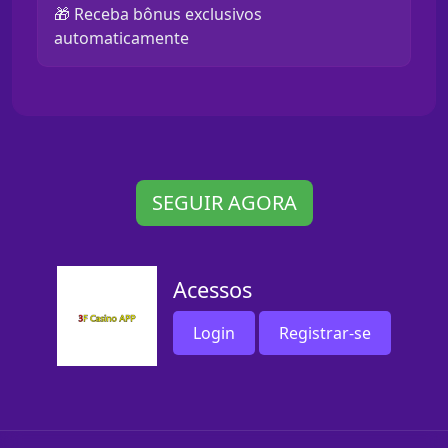
🎁 Receba bônus exclusivos
automaticamente
SEGUIR AGORA
Acessos
Login
Registrar-se