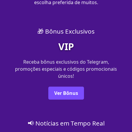
escolha preferida de muitos.
🎁 Bônus Exclusivos
VIP
Receba bônus exclusivos do Telegram,
promoções especiais e códigos promocionais
únicos!
Ver Bônus
📢 Notícias em Tempo Real