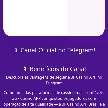
📱 Canal Oficial no Telegram!
📱 Benefícios do Canal
Descubra as vantagens de seguir a 3F Casino APP no
Telegram
Como uma das plataformas de cassino mais confiáveis,
a 3F Casino APP conquistou os jogadores com
operação de alta qualidade — a 3F Casino APP Brasil é a