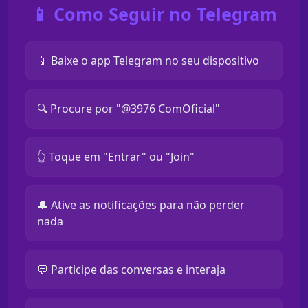
📱 Como Seguir no Telegram
📱 Baixe o app Telegram no seu dispositivo
🔍 Procure por "@3976 ComOficial"
👆 Toque em "Entrar" ou "Join"
🔔 Ative as notificações para não perder
nada
💬 Participe das conversas e interaja