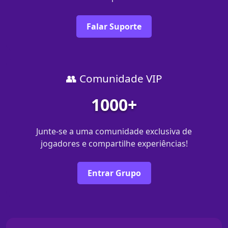
Falar Suporte
👥 Comunidade VIP
1000+
Junte-se a uma comunidade exclusiva de
jogadores e compartilhe experiências!
Entrar Grupo