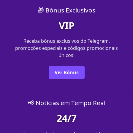
🎁 Bônus Exclusivos
VIP
Receba bônus exclusivos do Telegram,
promoções especiais e códigos promocionais
únicos!
Ver Bônus
📢 Notícias em Tempo Real
24/7