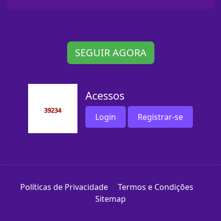
SEGUIR AGORA
Acessos
Login
Registrar-se
Políticas de Privacidade
Termos e Condições
Sitemap