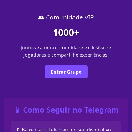
👥 Comunidade VIP
1000+
Junte-se a uma comunidade exclusiva de
jogadores e compartilhe experiências!
Entrar Grupo
📱 Como Seguir no Telegram
📱 Baixe o app Telegram no seu dispositivo