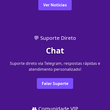
Ver Notícias
💬 Suporte Direto
Chat
Suporte direto via Telegram, respostas rápidas e
atendimento personalizado!
Falar Suporte
👥 Comunidade VIP