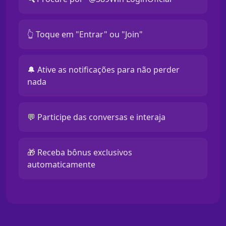
👆 Toque em "Entrar" ou "Join"
🔔 Ative as notificações para não perder
nada
💬 Participe das conversas e interaja
🎁 Receba bônus exclusivos
automaticamente