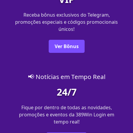
Receba bônus exclusivos do Telegram,
promoções especiais e códigos promocionais
únicos!
Ver Bônus
📢 Notícias em Tempo Real
24/7
Fique por dentro de todas as novidades,
promoções e eventos da 389Win Login em
tempo real!