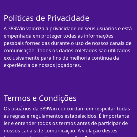
Políticas de Privacidade
A 389Win valoriza a privacidade de seus usuários e está
empenhada em proteger todas as informações
pessoais fornecidas durante o uso de nossos canais de
comunicação. Todos os dados coletados são utilizados
exclusivamente para fins de melhoria contínua da
experiência de nossos jogadores.
Termos e Condições
Os usuários da 389Win concordam em respeitar todas
as regras e regulamentos estabelecidos. É importante
ler e entender todos os termos antes de participar de
nossos canais de comunicação. A violação destes