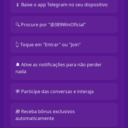
📱 Baixe o app Telegram no seu dispositivo
🔍 Procure por "@389WinOficial"
👆 Toque em "Entrar" ou "Join"
🔔 Ative as notificações para não perder
nada
💬 Participe das conversas e interaja
🎁 Receba bônus exclusivos
automaticamente