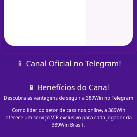
📱 Canal Oficial no Telegram!
📱 Benefícios do Canal
Descubra as vantagens de seguir a 389Win no Telegram
Como líder do setor de cassinos online, a 389Win
oferece um serviço VIP exclusivo para cada jogador da
389Win Brasil .