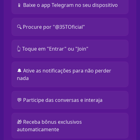
📱 Baixe o app Telegram no seu dispositivo
🔍 Procure por "@35TOficial"
👆 Toque em "Entrar" ou "Join"
🔔 Ative as notificações para não perder
nada
💬 Participe das conversas e interaja
🎁 Receba bônus exclusivos
automaticamente