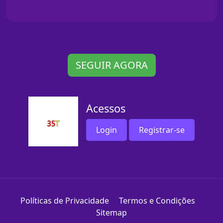
SEGUIR AGORA
Acessos
Login
Registrar-se
Políticas de Privacidade
Termos e Condições
Sitemap