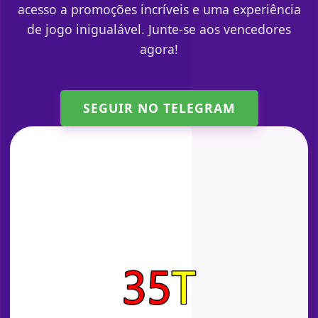
acesso a promoções incríveis e uma experiência
de jogo inigualável. Junte-se aos vencedores
agora!
SEGUIR NO TELEGRAM