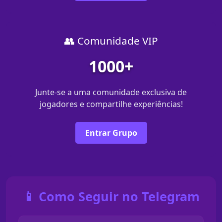
👥 Comunidade VIP
1000+
Junte-se a uma comunidade exclusiva de
jogadores e compartilhe experiências!
Entrar Grupo
📱 Como Seguir no Telegram