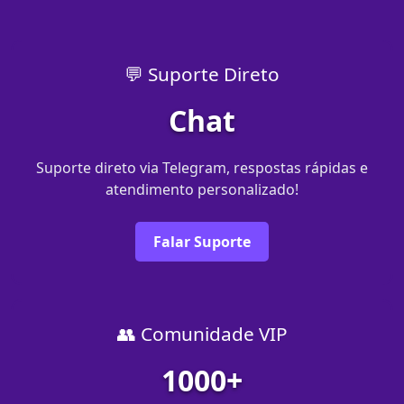
💬 Suporte Direto
Chat
Suporte direto via Telegram, respostas rápidas e
atendimento personalizado!
Falar Suporte
👥 Comunidade VIP
1000+