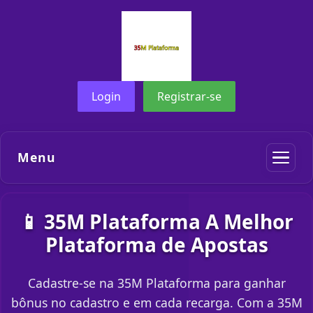
Login
Registrar-se
Menu
📱 35M Plataforma A Melhor
Plataforma de Apostas
Cadastre-se na 35M Plataforma para ganhar
bônus no cadastro e em cada recarga. Com a 35M