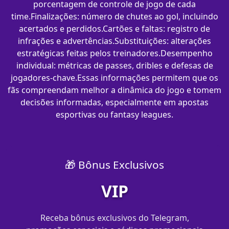
porcentagem de controle de jogo de cada
time.Finalizações: número de chutes ao gol, incluindo
acertados e perdidos.Cartões e faltas: registro de
infrações e advertências.Substituições: alterações
estratégicas feitas pelos treinadores.Desempenho
individual: métricas de passes, dribles e defesas de
jogadores-chave.Essas informações permitem que os
fãs compreendam melhor a dinâmica do jogo e tomem
decisões informadas, especialmente em apostas
esportivas ou fantasy leagues.
🎁 Bônus Exclusivos
VIP
Receba bônus exclusivos do Telegram,