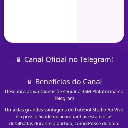
📱 Canal Oficial no Telegram!
📱 Benefícios do Canal
Descubra as vantagens de seguir a 35M Plataforma no
Telegram
Uma das grandes vantagens do Futebol Studio Ao Vivo
é a possibilidade de acompanhar estatísticas
detalhadas durante a partida, como:Posse de bola: