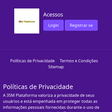
Acessos
Login
Registrar-se
Políticas de Privacidade
Termos e Condições
Sitemap
Políticas de Privacidade
A 35M Plataforma valoriza a privacidade de seus
usuários e está empenhada em proteger todas as
informações pessoais fornecidas durante o uso de