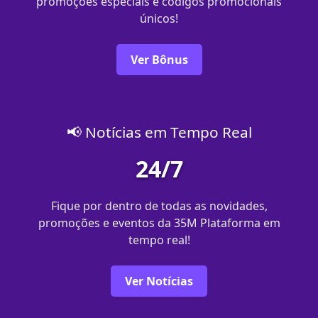
promoções especiais e códigos promocionais
únicos!
Ver Bônus
📢 Notícias em Tempo Real
24/7
Fique por dentro de todas as novidades,
promoções e eventos da 35M Plataforma em
tempo real!
Ver Notícias