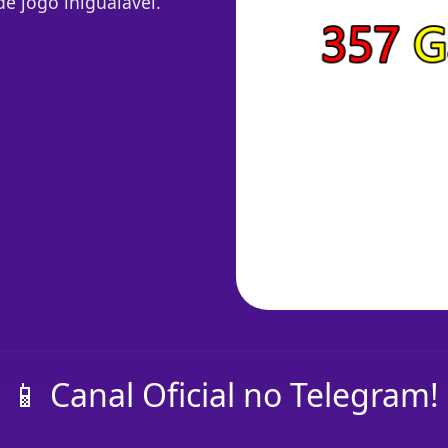
e jogo inigualável.
📱 Canal Oficial no Telegram!