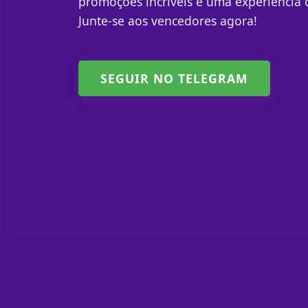
promoções incríveis e uma experiência d
Junte-se aos vencedores agora!
SEGUIR NO TELEGRAM