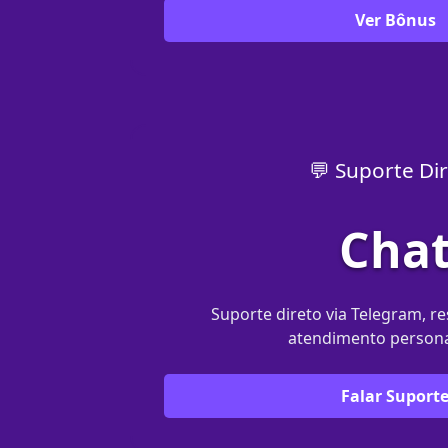
Ver Bônus
💬 Suporte Di
Cha
Suporte direto via Telegram, r
atendimento persona
Falar Suport