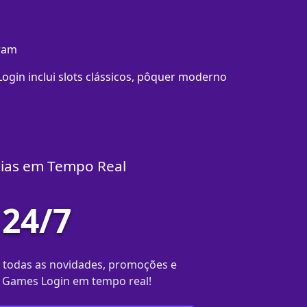
gram
gin inclui slots clássicos, pôquer moderno
cias em Tempo Real
24/7
e todas as novidades, promoções e
 Games Login em tempo real!