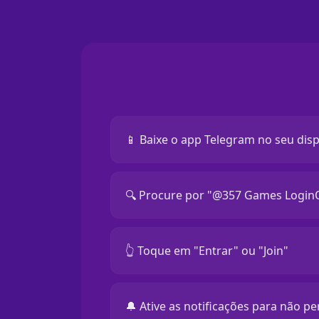
📱 Baixe o app Telegram no seu disp
🔍 Procure por "@357 Games LoginO
👆 Toque em "Entrar" ou "Join"
🔔 Ative as notificações para não p