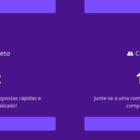
reto
👥 
t
espostas rápidas e
Junte-se a uma com
lizado!
compa
e