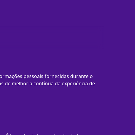
formações pessoais fornecidas durante o
ns de melhoria contínua da experiência de