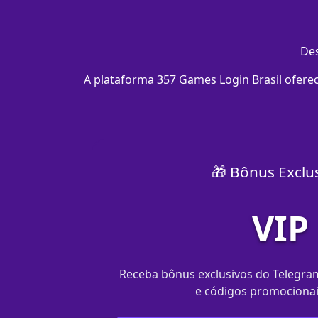
Des
A plataforma 357 Games Login Brasil ofere
🎁 Bônus Exclu
VIP
Receba bônus exclusivos do Telegra
e códigos promocionai