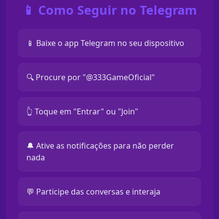
📱 Como Seguir no Telegram
📱 Baixe o app Telegram no seu dispositivo
🔍 Procure por "@333GameOficial"
👆 Toque em "Entrar" ou "Join"
🔔 Ative as notificações para não perder
nada
💬 Participe das conversas e interaja