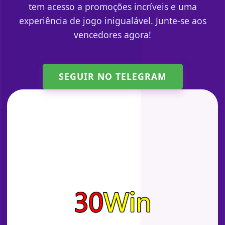
tem acesso a promoções incríveis e uma
experiência de jogo inigualável. Junte-se aos
vencedores agora!
SEGUIR NO TELEGRAM