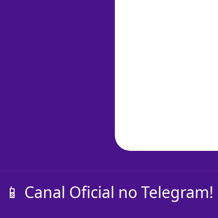
📱 Canal Oficial no Telegram!