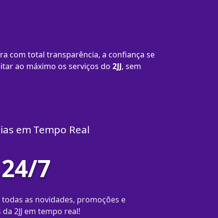
 com total transparência, a confiança se
itar ao máximo os serviços do
2JJ
, sem
cias em Tempo Real
24/7
e todas as novidades, promoções e
 da 2JJ em tempo real!