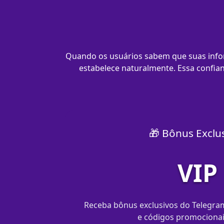
Quando os usuários sabem que suas infor
estabelece naturalmente. Essa confi
🎁 Bônus Exclu
VIP
Receba bônus exclusivos do Telegra
e códigos promocionai