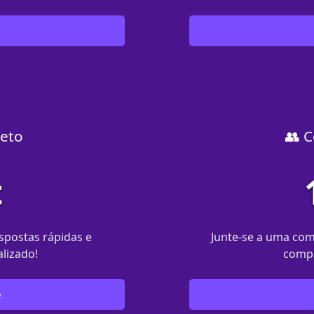
reto
👥 
t
espostas rápidas e
Junte-se a uma com
lizado!
compa
e