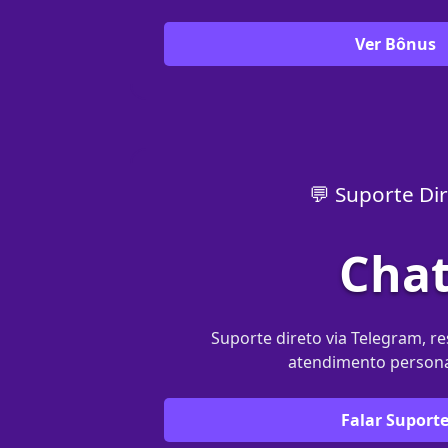
Ver Bônus
💬 Suporte Di
Cha
Suporte direto via Telegram, r
atendimento persona
Falar Suport