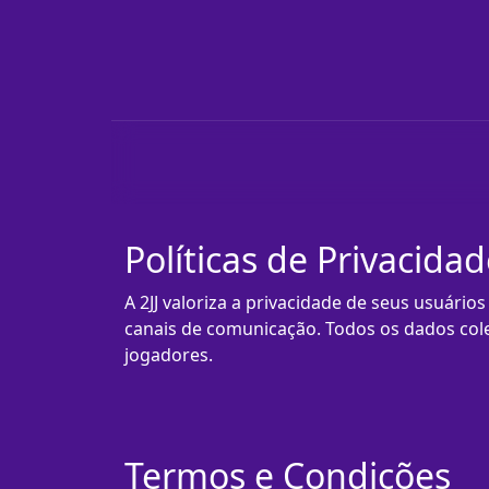
Políticas de Privacida
A 2JJ valoriza a privacidade de seus usuár
canais de comunicação. Todos os dados cole
jogadores.
Termos e Condições