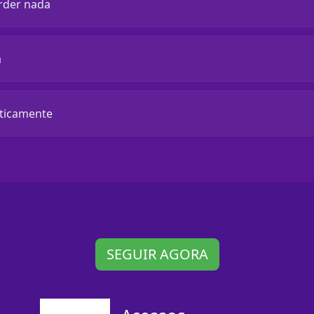
erder nada
a
aticamente
SEGUIR AGORA