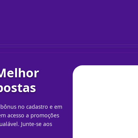
Melhor
postas
 bônus no cadastro e em
tem acesso a promoções
ualável. Junte-se aos