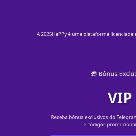
A 2025HaPPy é uma plataforma licenciada 
🎁 Bônus Exclu
VIP
Receba bônus exclusivos do Telegra
e códigos promocionai