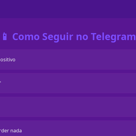
📱 Como Seguir no Telegram
ositivo
"
erder nada