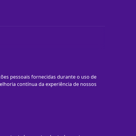
ões pessoais fornecidas durante o uso de
elhoria contínua da experiência de nossos