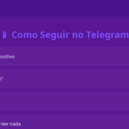
📱 Como Seguir no Telegram
ositivo
l"
erder nada