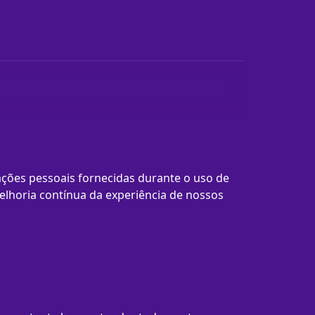
ações pessoais fornecidas durante o uso de
elhoria contínua da experiência de nossos