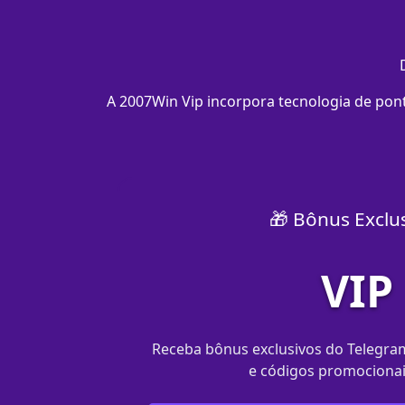
A 2007Win Vip incorpora tecnologia de po
🎁 Bônus Exclu
VIP
Receba bônus exclusivos do Telegra
e códigos promocionai