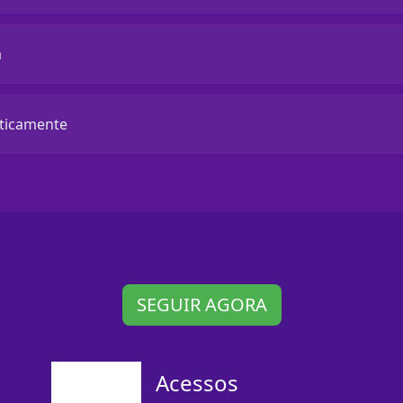
a
aticamente
SEGUIR AGORA
Acessos