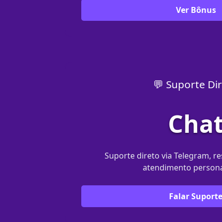
Ver Bônus
💬 Suporte Di
Cha
Suporte direto via Telegram, r
atendimento persona
Falar Suport