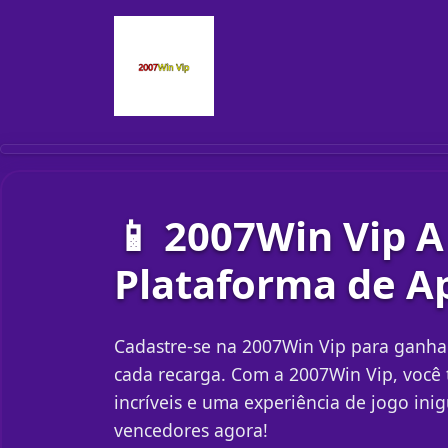
📱 2007Win Vip 
Plataforma de A
Cadastre-se na 2007Win Vip para ganha
cada recarga. Com a 2007Win Vip, você
incríveis e uma experiência de jogo inig
vencedores agora!