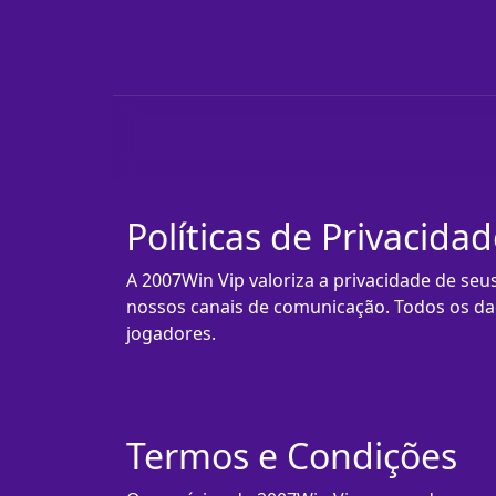
Políticas de Privacida
A 2007Win Vip valoriza a privacidade de se
nossos canais de comunicação. Todos os dad
jogadores.
Termos e Condições