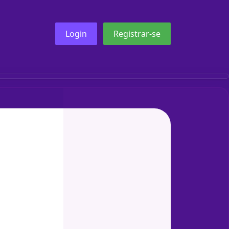
Login
Registrar-se