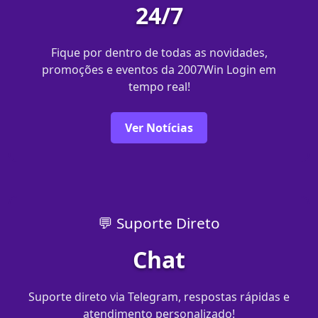
24/7
Fique por dentro de todas as novidades,
promoções e eventos da 2007Win Login em
tempo real!
Ver Notícias
💬 Suporte Direto
Chat
Suporte direto via Telegram, respostas rápidas e
atendimento personalizado!