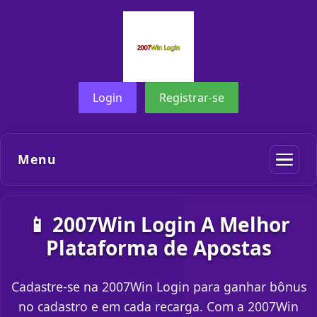
Login
Registrar-se
Menu
📱 2007Win Login A Melhor
Plataforma de Apostas
Cadastre-se na 2007Win Login para ganhar bônus
no cadastro e em cada recarga. Com a 2007Win