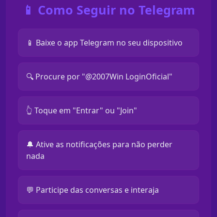
📱 Como Seguir no Telegram
📱 Baixe o app Telegram no seu dispositivo
🔍 Procure por "@2007Win LoginOficial"
👆 Toque em "Entrar" ou "Join"
🔔 Ative as notificações para não perder
nada
💬 Participe das conversas e interaja