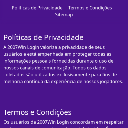
Políticas de Privacidade
Termos e Condições
Sitemap
Políticas de Privacidade
A 2007Win Login valoriza a privacidade de seus
usuários e está empenhada em proteger todas as
informações pessoais fornecidas durante o uso de
nossos canais de comunicação. Todos os dados
coletados são utilizados exclusivamente para fins de
melhoria contínua da experiência de nossos jogadores.
Termos e Condições
Os usuários da 2007Win Login concordam em respeitar