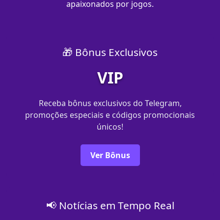
apaixonados por jogos.
🎁 Bônus Exclusivos
VIP
Receba bônus exclusivos do Telegram,
promoções especiais e códigos promocionais
únicos!
Ver Bônus
📢 Notícias em Tempo Real