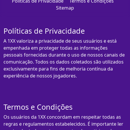
Políticas de Privacidade
Termos e Condições
Sitemap
Políticas de Privacidade
A 1XX valoriza a privacidade de seus usuários e está
empenhada em proteger todas as informações
pessoais fornecidas durante o uso de nossos canais de
comunicação. Todos os dados coletados são utilizados
exclusivamente para fins de melhoria contínua da
experiência de nossos jogadores.
Termos e Condições
Os usuários da 1XX concordam em respeitar todas as
regras e regulamentos estabelecidos. É importante ler