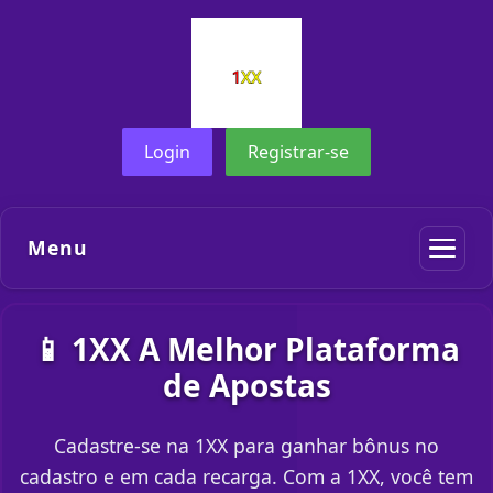
Login
Registrar-se
Menu
📱 1XX A Melhor Plataforma
de Apostas
Cadastre-se na 1XX para ganhar bônus no
cadastro e em cada recarga. Com a 1XX, você tem