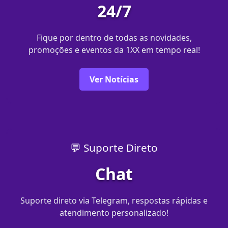
24/7
Fique por dentro de todas as novidades,
promoções e eventos da 1XX em tempo real!
Ver Notícias
💬 Suporte Direto
Chat
Suporte direto via Telegram, respostas rápidas e
atendimento personalizado!