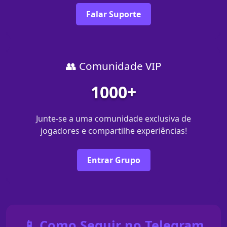
Falar Suporte
👥 Comunidade VIP
1000+
Junte-se a uma comunidade exclusiva de
jogadores e compartilhe experiências!
Entrar Grupo
📱 Como Seguir no Telegram