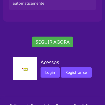
automaticamente
SEGUIR AGORA
Acessos
Login
Registrar-se