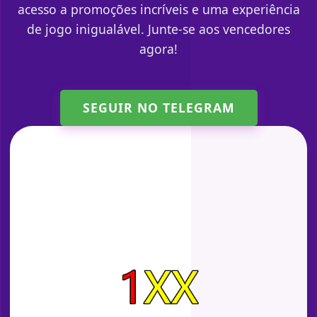
acesso a promoções incríveis e uma experiência
de jogo inigualável. Junte-se aos vencedores
agora!
SEGUIR NO TELEGRAM