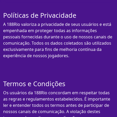
Políticas de Privacidade
A 188Rio valoriza a privacidade de seus usuários e está
empenhada em proteger todas as informações
pessoais fornecidas durante o uso de nossos canais de
comunicação. Todos os dados coletados são utilizados
exclusivamente para fins de melhoria contínua da
experiência de nossos jogadores.
Termos e Condições
Os usuários da 188Rio concordam em respeitar todas
as regras e regulamentos estabelecidos. É importante
ler e entender todos os termos antes de participar de
nossos canais de comunicação. A violação destes