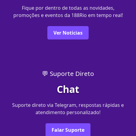
Fique por dentro de todas as novidades,
promoções e eventos da 188Rio em tempo real!
Ver Notícias
💬 Suporte Direto
Chat
Suporte direto via Telegram, respostas rápidas e
atendimento personalizado!
Falar Suporte