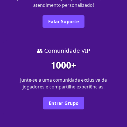
atendimento personalizado!
Falar Suporte
👥 Comunidade VIP
1000+
Junte-se a uma comunidade exclusiva de
jogadores e compartilhe experiências!
Entrar Grupo