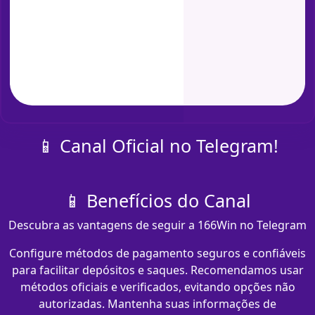
📱 Canal Oficial no Telegram!
📱 Benefícios do Canal
Descubra as vantagens de seguir a 166Win no Telegram
Configure métodos de pagamento seguros e confiáveis
para facilitar depósitos e saques. Recomendamos usar
métodos oficiais e verificados, evitando opções não
autorizadas. Mantenha suas informações de