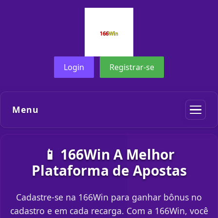
Login
Registrar-se
Menu
📱 166Win A Melhor
Plataforma de Apostas
Cadastre-se na 166Win para ganhar bônus no
cadastro e em cada recarga. Com a 166Win, você