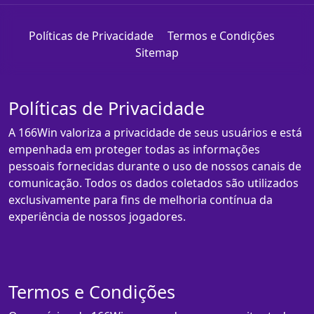
Políticas de Privacidade
Termos e Condições
Sitemap
Políticas de Privacidade
A 166Win valoriza a privacidade de seus usuários e está
empenhada em proteger todas as informações
pessoais fornecidas durante o uso de nossos canais de
comunicação. Todos os dados coletados são utilizados
exclusivamente para fins de melhoria contínua da
experiência de nossos jogadores.
Termos e Condições