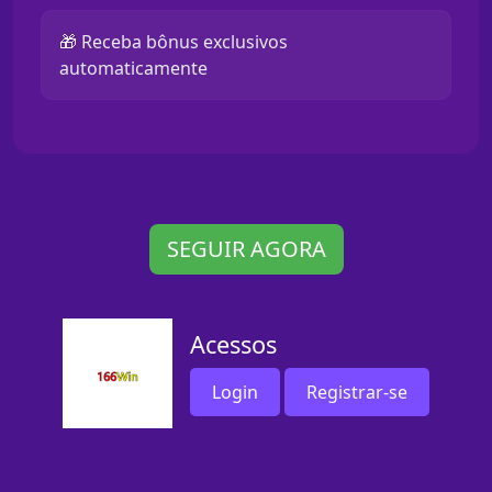
🎁 Receba bônus exclusivos
automaticamente
SEGUIR AGORA
Acessos
Login
Registrar-se