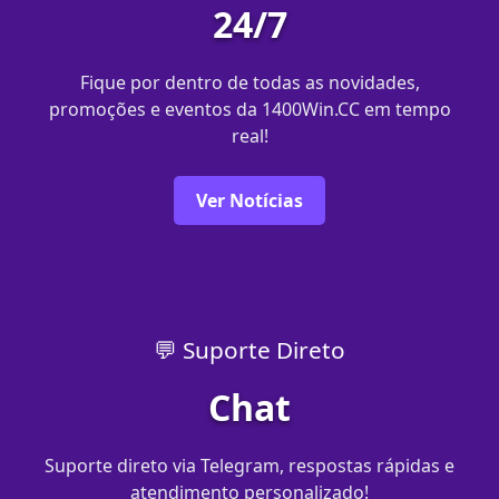
24/7
Fique por dentro de todas as novidades,
promoções e eventos da 1400Win.CC em tempo
real!
Ver Notícias
💬 Suporte Direto
Chat
Suporte direto via Telegram, respostas rápidas e
atendimento personalizado!