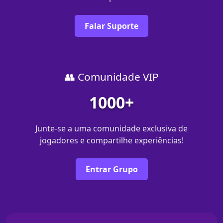
Falar Suporte
👥 Comunidade VIP
1000+
Junte-se a uma comunidade exclusiva de
jogadores e compartilhe experiências!
Entrar Grupo