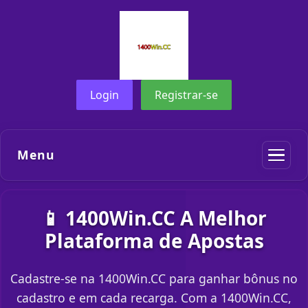
Login
Registrar-se
Menu
📱 1400Win.CC A Melhor
Plataforma de Apostas
Cadastre-se na 1400Win.CC para ganhar bônus no
cadastro e em cada recarga. Com a 1400Win.CC,