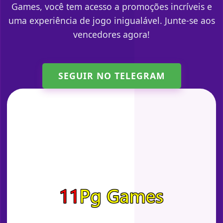
Games, você tem acesso a promoções incríveis e
uma experiência de jogo inigualável. Junte-se aos
vencedores agora!
SEGUIR NO TELEGRAM