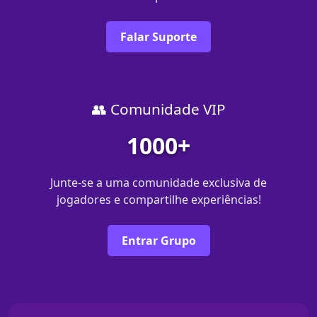
Falar Suporte
👥 Comunidade VIP
1000+
Junte-se a uma comunidade exclusiva de
jogadores e compartilhe experiências!
Entrar Grupo