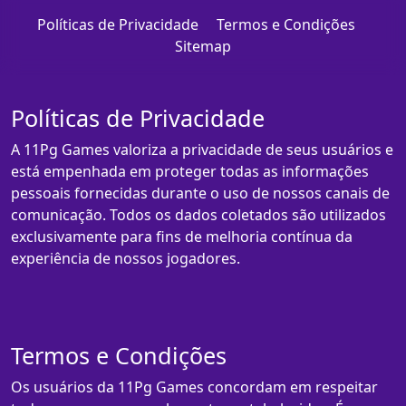
Políticas de Privacidade
Termos e Condições
Sitemap
Políticas de Privacidade
A 11Pg Games valoriza a privacidade de seus usuários e
está empenhada em proteger todas as informações
pessoais fornecidas durante o uso de nossos canais de
comunicação. Todos os dados coletados são utilizados
exclusivamente para fins de melhoria contínua da
experiência de nossos jogadores.
Termos e Condições
Os usuários da 11Pg Games concordam em respeitar