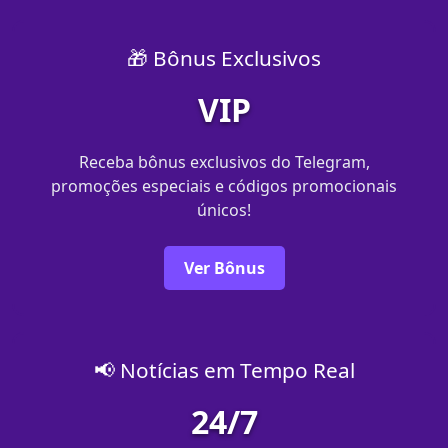
🎁 Bônus Exclusivos
VIP
Receba bônus exclusivos do Telegram,
promoções especiais e códigos promocionais
únicos!
Ver Bônus
📢 Notícias em Tempo Real
24/7