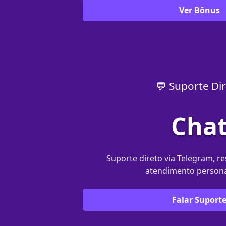
Ver Bônus
💬 Suporte Di
Cha
Suporte direto via Telegram, r
atendimento persona
Falar Suport