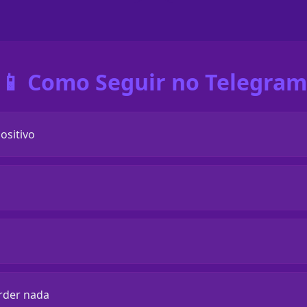
📱 Como Seguir no Telegram
ositivo
erder nada