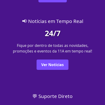
📢 Notícias em Tempo Real
24/7
Fique por dentro de todas as novidades,
promoções e eventos da 11A em tempo real!
Ver Notícias
💬 Suporte Direto