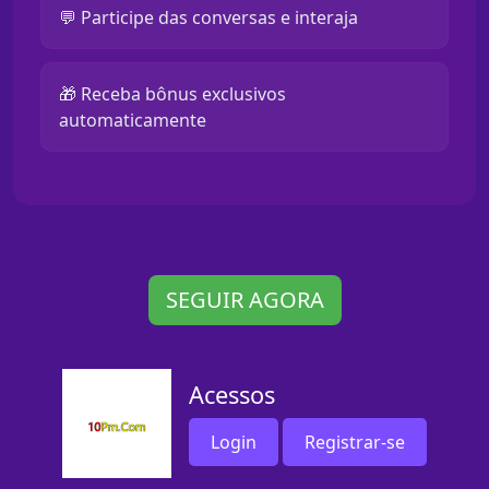
💬 Participe das conversas e interaja
🎁 Receba bônus exclusivos
automaticamente
SEGUIR AGORA
Acessos
Login
Registrar-se