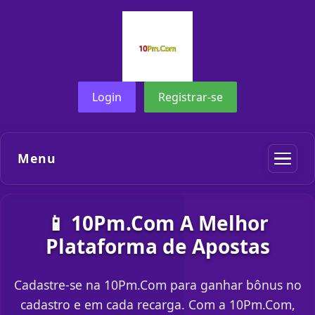
Login
Registrar-se
Menu
📱 10Pm.Com A Melhor
Plataforma de Apostas
Cadastre-se na 10Pm.Com para ganhar bônus no
cadastro e em cada recarga. Com a 10Pm.Com,