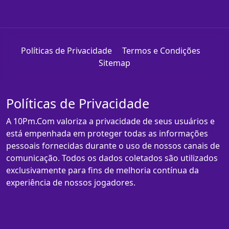
Políticas de Privacidade
Termos e Condições
Sitemap
Políticas de Privacidade
A 10Pm.Com valoriza a privacidade de seus usuários e
está empenhada em proteger todas as informações
pessoais fornecidas durante o uso de nossos canais de
comunicação. Todos os dados coletados são utilizados
exclusivamente para fins de melhoria contínua da
experiência de nossos jogadores.