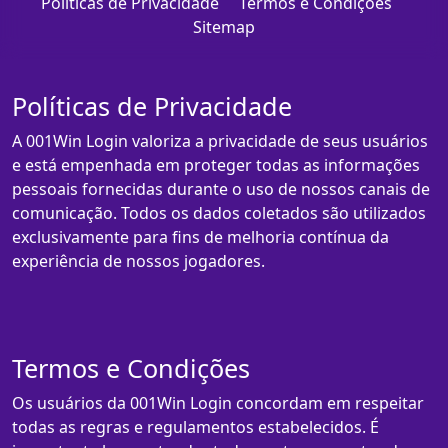
Políticas de Privacidade
Termos e Condições
Sitemap
Políticas de Privacidade
A 001Win Login valoriza a privacidade de seus usuários
e está empenhada em proteger todas as informações
pessoais fornecidas durante o uso de nossos canais de
comunicação. Todos os dados coletados são utilizados
exclusivamente para fins de melhoria contínua da
experiência de nossos jogadores.
Termos e Condições
Os usuários da 001Win Login concordam em respeitar
todas as regras e regulamentos estabelecidos. É