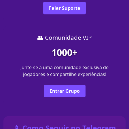
Falar Suporte
👥 Comunidade VIP
1000+
Junte-se a uma comunidade exclusiva de
jogadores e compartilhe experiências!
Entrar Grupo
📱 Como Seguir no Telegram