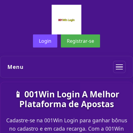
Login
Registrar-se
Menu
📱 001Win Login A Melhor
Plataforma de Apostas
Cadastre-se na 001Win Login para ganhar bônus
no cadastro e em cada recarga. Com a 001Win