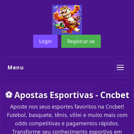
Login
Registrar-se
Menu
⚽ Apostas Esportivas - Cncbet
Aposte nos seus esportes favoritos na Cncbet!
Futebol, basquete, tênis, vôlei e muito mais com
odds competitivas e pagamentos rápidos.
Transforme seu conhecimento esportivo em