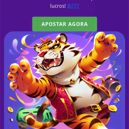
lucros!
B777
APOSTAR AGORA