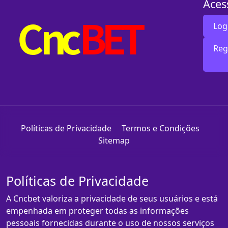
Aces
Log
Reg
Políticas de Privacidade
Termos e Condições
Sitemap
Políticas de Privacidade
A Cncbet valoriza a privacidade de seus usuários e está
empenhada em proteger todas as informações
pessoais fornecidas durante o uso de nossos serviços